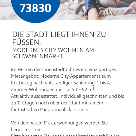
1-Zimmer-Wohnung
2-Zimmer-Wohnung
3-Zimmer-Wohnung
DIE STADT LIEGT IHNEN ZU
4-Zimmer-Wohnung
FÜSSEN.
Mieten
MODERNES CITY-WOHNEN AM
Kontakt
SCHWANENMARKT.
Im Herzen der Innenstadt gibt es ein einzigartiges
Mietangebot:
Moderne City-Appartements zum
Erstbezug nach vollständiger Sanierung. 1 bis 4
Zimmer Wohnungen mit ca. 40 – 92 m².
Attraktiv ausgestattet, individuell geschnitten und bis
zu 11 Etagen
hoch über der Stadt mit einem
fantastischen Panoramablick.
> mehr
Von den neuen Musterwohnungen werden Sie
begeistert sein.