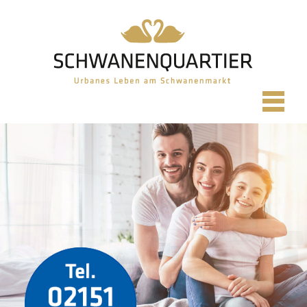
Home
Regiolage
Regioplan
City-Lage
Cityplan
Quartier
Galerie
Wohnungen