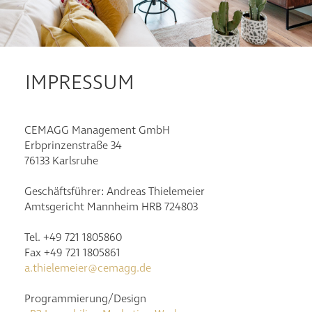
1-Zimmer-Wohnung
2-Zimmer-Wohnung
3-Zimmer-Wohnung
IMPRESSUM
4-Zimmer-Wohnung
Mieten
Kontakt
CEMAGG Management GmbH
Erbprinzenstraße 34
76133 Karlsruhe
Geschäftsführer:
Andreas Thielemeier
Amtsgericht Mannheim HRB 724803
Tel. +49 721 1805860
Fax +49 721 1805861
a.thielemeier@cemagg.de
Programmierung/Design