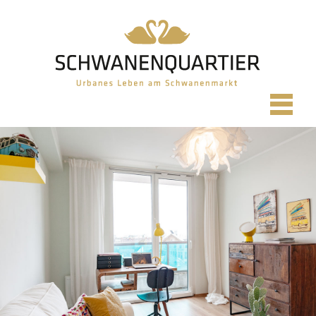
Home
Regiolage
Regioplan
City-Lage
Cityplan
Quartier
Galerie
Wohnungen